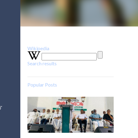
Wikipedia
Search results
Popular Posts
്