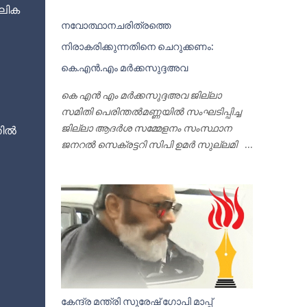
ലിക
നവോത്ഥാനചരിത്രത്തെ
നിരാകരിക്കുന്നതിനെ ചെറുക്കണം:
കെ.എൻ.എം മർക്കസുദ്ദഅവ
കെ എൻ എം മർക്കസുദ്ദഅവ ജില്ലാ
സമിതി പെരിന്തൽമണ്ണയിൽ സംഘടിപ്പിച്ച
ജില്ലാ ആദർശ സമ്മേളനം സംസ്ഥാന
തിൽ
ജനറൽ സെക്രട്ടറി സിപി ഉമർ സുല്ലമി
ഉദ്ഘാടനം ചെയ്യുന്നു പെരിന്തൽമണ്ണ:
നവോത്ഥാന ചരിത്രത്തെ
നിരാകരിക്കുന്നതിനെ ശക്തമായി
ചെറുക്കണമെന്നും ഏകദൈവ
വിശ്വാസത്തിന്റെ മൗലികതയെ
വികലമാക്കുന്ന നവ
യാഥാസ്ഥിതികതക്കെതിരേ
ആദർശപ്പോരാട്ടം ശക്തമാക്കുമെന്നും
മുജാഹിദ് ജില്ലാ ആദർശ സമ്മേളനം
കേന്ദ്ര മന്ത്രി സുരേഷ് ഗോപി മാപ്പ്