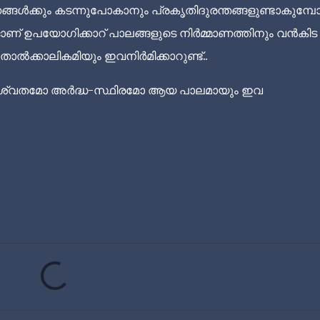
ൾക്കും കടന്നുപോകാനും പ്രകൃതിദുരന്തങ്ങളുണ്ടാകുമ്പ
ജാണ് ഉപയോഗിക്കാറ് പാലങ്ങളുടെ നിർമ്മാണത്തിനും വൻകിട
ാൽക്കാലികമിയും ഇവനിർമിക്കാറുണ്ട്..
ശാശ്വതമോ അർദ്ധ-സ്ഥിരമോ ആയ പാലമായും ഇവ