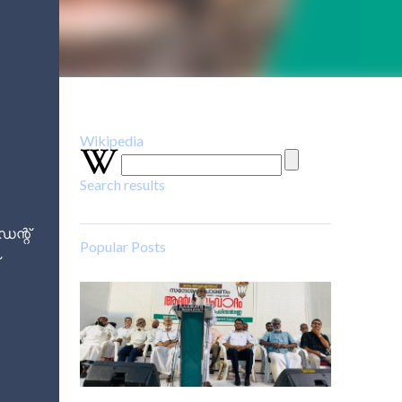
Wikipedia
Search results
.
ന്റ്
Popular Posts