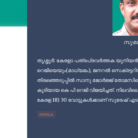
സുരേ
തൃശ്ശൂര്‍: കേരളാ പത്രപ്രവര്‍ത്തക യൂനി
റെജിയെയും(മാധ്യമം), ജനറല്‍ സെക്രട്ടറ
തിരഞ്ഞെടുപ്പില്‍ സാനു ജോര്‍ജ്ജ് തോമസിന
കൂടിയായ കെ പി റെജി വിജയിച്ചത്. നിലവി
കേരള 18) 30 വോട്ടുകള്‍ക്കാണ് സുരേഷ് എടപ്പ
KERALA