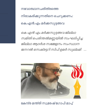
നവോത്ഥാനചരിത്രത്തെ
നിരാകരിക്കുന്നതിനെ ചെറുക്കണം:
കെ.എൻ.എം മർക്കസുദ്ദഅവ
കെ എൻ എം മർക്കസുദ്ദഅവ ജില്ലാ
സമിതി പെരിന്തൽമണ്ണയിൽ സംഘടിപ്പിച്ച
ജില്ലാ ആദർശ സമ്മേളനം സംസ്ഥാന
ജനറൽ സെക്രട്ടറി സിപി ഉമർ സുല്ലമി
ഉദ്ഘാടനം ചെയ്യുന്നു പെരിന്തൽമണ്ണ:
നവോത്ഥാന ചരിത്രത്തെ
നിരാകരിക്കുന്നതിനെ ശക്തമായി
ചെറുക്കണമെന്നും ഏകദൈവ
വിശ്വാസത്തിന്റെ മൗലികതയെ
വികലമാക്കുന്ന നവ
യാഥാസ്ഥിതികതക്കെതിരേ
ആദർശപ്പോരാട്ടം ശക്തമാക്കുമെന്നും
മുജാഹിദ് ജില്ലാ ആദർശ സമ്മേളനം
കേന്ദ്ര മന്ത്രി സുരേഷ് ഗോപി മാപ്പ്