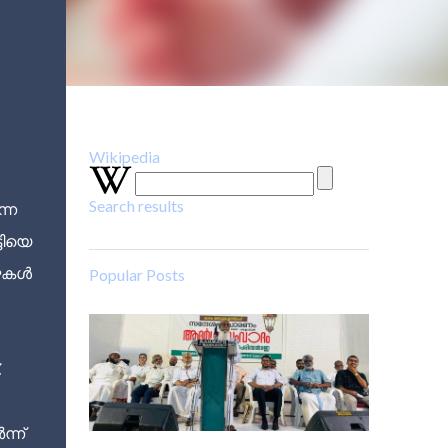
Wikipedia
Search results
ന്ന
ടിയെ
ുഴകൾ
Popular Posts
.
്ന്