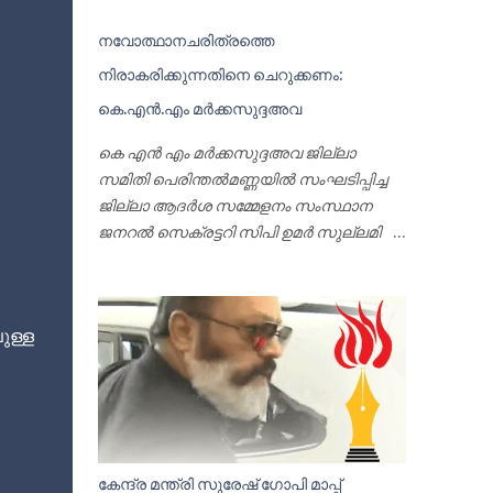
നവോത്ഥാനചരിത്രത്തെ
നിരാകരിക്കുന്നതിനെ ചെറുക്കണം:
കെ.എൻ.എം മർക്കസുദ്ദഅവ
കെ എൻ എം മർക്കസുദ്ദഅവ ജില്ലാ
സമിതി പെരിന്തൽമണ്ണയിൽ സംഘടിപ്പിച്ച
ജില്ലാ ആദർശ സമ്മേളനം സംസ്ഥാന
ജനറൽ സെക്രട്ടറി സിപി ഉമർ സുല്ലമി
ഉദ്ഘാടനം ചെയ്യുന്നു പെരിന്തൽമണ്ണ:
നവോത്ഥാന ചരിത്രത്തെ
നിരാകരിക്കുന്നതിനെ ശക്തമായി
ുള്ള
ചെറുക്കണമെന്നും ഏകദൈവ
വിശ്വാസത്തിന്റെ മൗലികതയെ
വികലമാക്കുന്ന നവ
യാഥാസ്ഥിതികതക്കെതിരേ
ആദർശപ്പോരാട്ടം ശക്തമാക്കുമെന്നും
മുജാഹിദ് ജില്ലാ ആദർശ സമ്മേളനം
കേന്ദ്ര മന്ത്രി സുരേഷ് ഗോപി മാപ്പ്