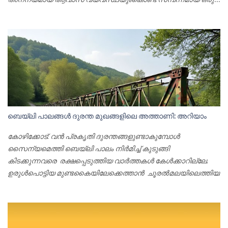
പ്രകൃതി സൗഹൃദ വിനോദ സഞ്ചാരകേന്ദ്രം. കാട്ടാനകളും
കാട്ടാടുകളും കടുവകളും കാട്ടുപോത്തും പുലിയും പുള്ളിമാനും
മയിലും മലയണ്ണാനും വെട്ടുകിളിയും മേഴാമ്പലും മേഞ്ഞ് നടക്കുന്ന
കന്യാവനങ്ങളുടെ ചാരത്ത് ശുദ്ധപ്രകൃതിയുടെ കലവറയായി
സഞ്ചാരികളെ മാടിവിളിക്കുകയാണ് നാടുകാണി ജീന്‍ പൂള്‍
ഗാര്‍ഡന്‍. വഴിക്കടവില്‍ നിന്ന് നാടുകാണി ചുരത്തിന്റെ വശ്യ
മനോഹാരിത നുകര്‍ന്ന മുകളിലെത്തിയാല്‍ നാടുകാണി
ഫോറസ്റ്റ്- പോലിസ് ചെക്ക് പോസ്റ്റിന്റെ തൊട്ടു മുമ്പിലാണ് ഇക്കോ
ഫ്രണ്ട്‌ലി ടൂറിസം സ്‌പോട്ടായ ജീന്‍ പൂള്‍ ഗാര്‍ഡന്‍ സ്ഥിതി
ബെയ്‌ലി പാലങ്ങൾ ദുരന്ത മുഖങ്ങളിലെ അത്താണി: അറിയാം
ചെയ്യുന്നത്. നീലഗിരിയിലേക്കെത്തുന്ന സഞ്ചാരികളില്‍
അധികപേര്‍ക്കും ഇങ്ങനെയൊരു ഇടത്തെ കുറിച്ച് അറിയില്ല.
കോഴിക്കോട്: വൻ പ്രകൃതി ദുരന്തങ്ങളുണ്ടാകുമ്പോൾ
വയനാട് താമരശ്ശേരി ചുരം വഴി വരന്നവര്‍ക്ക് പന്തല്ലൂര്‍ ദേവാല
സൈന്യമെത്തി ബെയ്‌ലി പാലം നിർമിച്ച് കുടുങ്ങി
റൂട്ടിലൂടെ നാടുകാണിജങ്ഷനിലെത്തുമ്പോള്‍ വഴിക്കടവ്
കിടക്കുന്നവരെ രക്ഷപ്പെടുത്തിയ വാർത്തകൾ കേൾക്കാറില്ലേ.
റോഡിലേക്ക വണ്ടി തിരിച്ച് 20 മീറ്റര്‍ നീങ്ങിയാല്‍ ജീന്‍ പൂള്‍
ഉരുൾപൊട്ടിയ മുണ്ടകൈയിലേക്കെത്താൻ ചൂരൽമലയിലെത്തിയ
ഗാര്‍ഡന്റെ പ്രവേശന കവാടമായി. പ്രകൃതി ക...
സൈന്യവും ആദ്യം ചെയ്തതും പുഴക്കു കുറുകെ ബെയ്‌ലി
ബ്രിഡ്ജ് നിർമാണമായിരുന്നു. എന്താണ് ഈ ബെയ്‌ലി ബ്രിഡ്ജ്.
എളുപ്പത്തിൽ കൂട്ടിച്ചേർക്കാനും വേർപെടുത്താനും സാധിക്കുന്ന
ഒരു തരം പോർട്ടബിൾ, പ്രീ ഫാബ്രിക്കേറ്റഡ് പാലമാണ് ബെയ്‌ലി