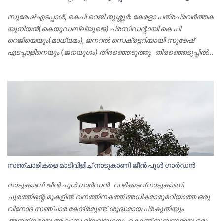
അനുശോചനപ്രമേയവും അവതരിപ്പിച്ചു.പുതിയ
സുരേഷ് എടപ്പാൾ, കെപി റെജി തൃശ്ശൂര്‍: കേരളാ പത്രപ്രവര്‍ത്തക
ജില്ലാസെക്രട്ടറി വി പി നിസാർ,പ്രസിഡന്റ് എസ് മഹേഷ്
യൂനിയന്‍(കെയുഡബ്ല്യൂജെ) പ്രസിഡന്റായി കെ പി
കുമാർ തുടങ്ങിയ ഭാരവാഹികൾ ചുമതലയേറ്റു. കെ പി ഒ
റെജിയെയും(മാധ്യമം), ജനറല്‍ സെക്രട്ടറിയായി സുരേഷ്
റഹ്മത്തുള്ള, വി അജയകുമാര്‍,ഷെറിന്‍ മുഹമ്മദ്, ജിജോ ജോര്‍ജ്ജ്,
എടപ്പാളിനെയും (ജനയുഗം) തിരഞ്ഞെടുത്തു. തിരഞ്ഞെടുപ്പില്‍
പി ഷംസുദ്ദീന്‍, റസാഖ് മഞ്ചേരി, വി കെ രഘുപ്രസാദ്, സി കൃപ...
സാനു ജോര്‍ജ്ജ് തോമസിനെക്കാൾ (മലയാള മനോരമ) 117
വോട്ടുകള്‍ക്കാണ് മുന്‍ പ്രസിഡന്റ് കൂടിയായ കെ പി റെജി
വിജയിച്ചത്. നിലവിലെ ജനറല്‍ സെക്രട്ടറിയായ കിരണ്‍
ബാബുവിനെതിരെ(ന്യൂസ് കേരള 18) 30 വോട്ടുകള്‍ക്കാണ്
സുരേഷ് എടപ്പാള്‍ വിജയിച്ചത്.
സഞ്ചാരികളെ മാടിവിളിച്ച് നാടുകാണി ജീന്‍ പൂള്‍ ഗാര്‍ഡന്‍
നാടുകാണി ജീന്‍ പൂള്‍ ഗാര്‍ഡന്‍ വ ഴിക്കടവ് നാടുകാണി
ചുരത്തിന്റെ മുകളില്‍ വനത്തിനകത്ത് അധികമാരുമറിയാത്ത ഒരു
വിനോദ സഞ്ചാര കേന്ദ്രമുണ്ട്. ശുദ്ധമായ പ്രകൃതിയും
അനന്യമായ ആവാസ വ്യവസ്ഥയുംകൊണ്ട് സമ്പന്നമായ ഒരു