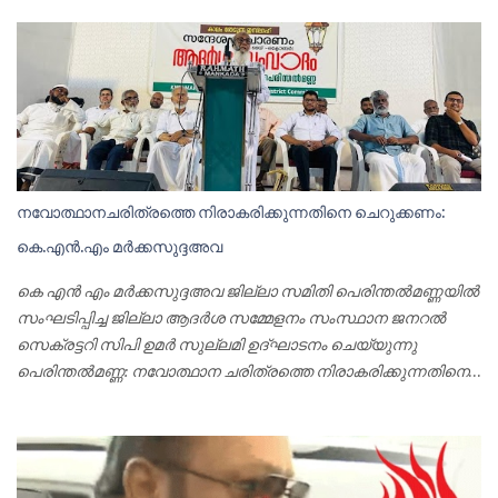
നവോത്ഥാനചരിത്രത്തെ നിരാകരിക്കുന്നതിനെ ചെറുക്കണം:
കെ.എൻ.എം മർക്കസുദ്ദഅവ
കെ എൻ എം മർക്കസുദ്ദഅവ ജില്ലാ സമിതി പെരിന്തൽമണ്ണയിൽ
സംഘടിപ്പിച്ച ജില്ലാ ആദർശ സമ്മേളനം സംസ്ഥാന ജനറൽ
സെക്രട്ടറി സിപി ഉമർ സുല്ലമി ഉദ്ഘാടനം ചെയ്യുന്നു
പെരിന്തൽമണ്ണ: നവോത്ഥാന ചരിത്രത്തെ നിരാകരിക്കുന്നതിനെ
ശക്തമായി ചെറുക്കണമെന്നും ഏകദൈവ വിശ്വാസത്തിന്റെ
മൗലികതയെ വികലമാക്കുന്ന നവ യാഥാസ്ഥിതികതക്കെതിരേ
ആദർശപ്പോരാട്ടം ശക്തമാക്കുമെന്നും മുജാഹിദ് ജില്ലാ ആദർശ
സമ്മേളനം ആവശ്യപ്പെട്ടു. കാലം തേടുന്ന ഇസ്ലാഹ് എന്ന